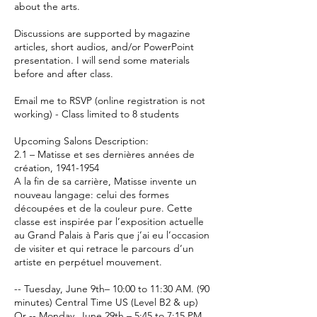
about the arts.
Discussions are supported by magazine
articles, short audios, and/or PowerPoint
presentation. I will send some materials
before and after class.
Email me to RSVP (online registration is not
working) - Class limited to 8 students
Upcoming Salons Description:
2.1 – Matisse et ses dernières années de
création, 1941-1954
A la fin de sa carrière, Matisse invente un
nouveau langage: celui des formes
découpées et de la couleur pure. Cette
classe est inspirée par l’exposition actuelle
au Grand Palais à Paris que j’ai eu l’occasion
de visiter et qui retrace le parcours d’un
artiste en perpétuel mouvement.
-- Tuesday, June 9th– 10:00 to 11:30 AM. (90
minutes) Central Time US (Level B2 & up)
Or -- Monday, June 29th – 5:45 to 7:15 PM