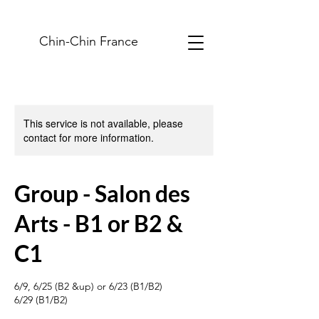
Chin-Chin France
This service is not available, please
contact for more information.
Group - Salon des
Arts - B1 or B2 &
C1
6/9, 6/25 (B2 &up) or 6/23 (B1/B2)
6/29 (B1/B2)